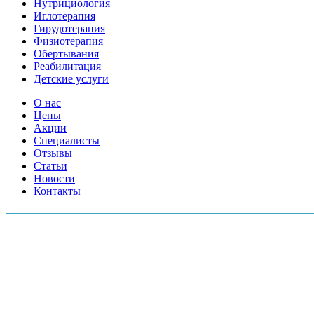
Нутрициология
Иглотерапия
Гирудотерапия
Физиотерапия
Обертывания
Реабилитация
Детские услуги
О нас
Цены
Акции
Специалисты
Отзывы
Статьи
Новости
Контакты
АДРЕСА МЕД.ЦЕНТРОВ:
Московский пр., 157А
Серебристый б-р, 38
Шоссе Революции д.18 к.2