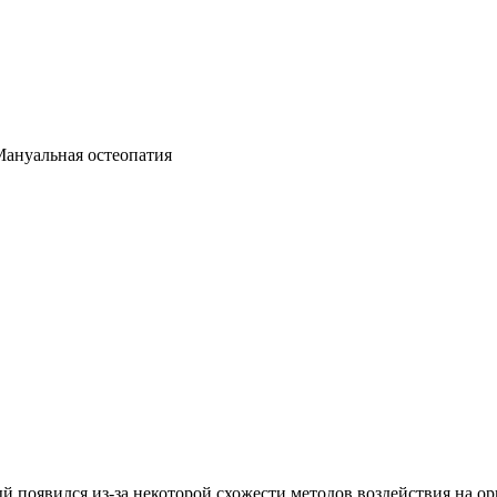
ануальная остеопатия
й появился из-за некоторой схожести методов воздействия на о