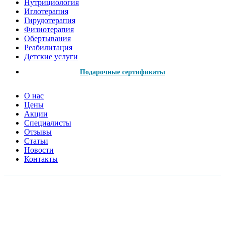
Нутрициология
Иглотерапия
Гирудотерапия
Физиотерапия
Обертывания
Реабилитация
Детские услуги
Подарочные сертификаты
О нас
Цены
Акции
Специалисты
Отзывы
Статьи
Новости
Контакты
АДРЕСА МЕД.ЦЕНТРОВ:
Московский пр., 157А
Серебристый б-р, 38