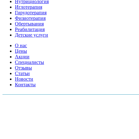
Нутрициология
Иглотерапия
Гирудотерапия
Физиотерапия
Обертывания
Реабилитация
Детские услуги
О нас
Цены
Акции
Специалисты
Отзывы
Статьи
Новости
Контакты
АДРЕСА МЕД.ЦЕНТРОВ:
Московский пр., 157А
Серебристый б-р, 38
Шоссе Революции д.18 к.2