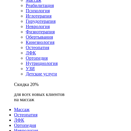
Массаж
Реабилитация
Психология
Иглотерапия
Гирудотерапия
Неврология
Физиотерапия
Обертывания
Кинезиология
Остеопатия
ЛФК
Ортопедия
Нутрициология
УЗИ
Детские услуги
Скидка 20%
для всех новых клиентов
на массаж
Массаж
Остеопатия
ЛФК
Ортопедия
Неврология