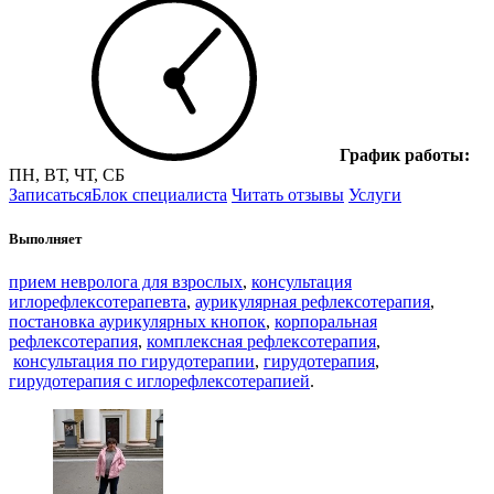
График работы:
ПН, ВТ, ЧТ, СБ
Записаться
Блок специалиста
Читать отзывы
Услуги
Выполняет
прием невролога для взрослых
,
консультация
иглорефлексотерапевта
,
аурикулярная рефлексотерапия
,
постановка аурикулярных кнопок
,
корпоральная
рефлексотерапия
,
комплексная рефлексотерапия
,
консультация по гирудотерапии
,
гирудотерапия
,
гирудотерапия с иглорефлексотерапией
.