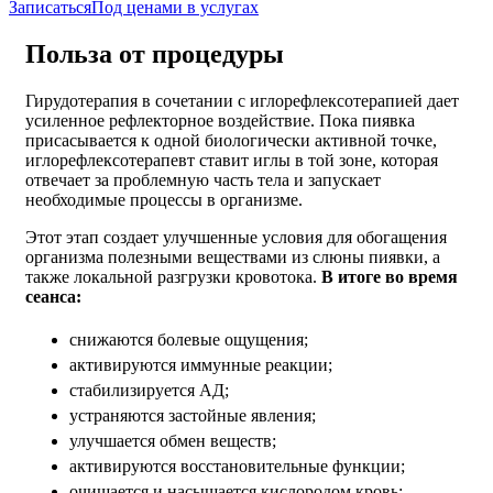
Записаться
Под ценами в услугах
Польза от процедуры
Гирудотерапия в сочетании с иглорефлексотерапией дает
усиленное рефлекторное воздействие. Пока пиявка
присасывается к одной биологически активной точке,
иглорефлексотерапевт ставит иглы в той зоне, которая
отвечает за проблемную часть тела и запускает
необходимые процессы в организме.
Этот этап создает улучшенные условия для обогащения
организма полезными веществами из слюны пиявки, а
также локальной разгрузки кровотока.
В итоге во время
сеанса:
снижаются болевые ощущения;
активируются иммунные реакции;
стабилизируется АД;
устраняются застойные явления;
улучшается обмен веществ;
активируются восстановительные функции;
очищается и насыщается кислородом кровь;