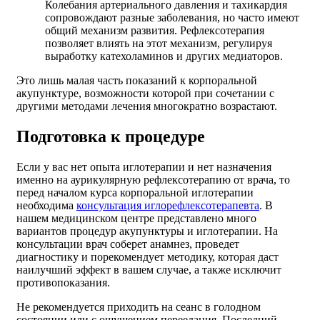
Колебания артериального давления и тахикардия
сопровождают разные заболевания, но часто имеют
общий механизм развития. Рефлексотерапия
позволяет влиять на этот механизм, регулируя
выработку катехоламинов и других медиаторов.
Это лишь малая часть показаний к корпоральной
акупунктуре, возможности которой при сочетании с
другими методами лечения многократно возрастают.
Подготовка к процедуре
Если у вас нет опыта иглотерапии и нет назначения
именно на аурикулярную рефлексотерапию от врача, то
перед началом курса корпоральной иглотерапии
необходима
консультация иглорефлексотерапевта
. В
нашем медицинском центре представлено много
вариантов процедур акупунктуры и иглотерапии. На
консультации врач соберет анамнез, проведет
диагностику и порекомендует методику, которая даст
наилучший эффект в вашем случае, а также исключит
противопоказания.
Не рекомендуется приходить на сеанс в голодном
состоянии или с ощущением переедания. Последний