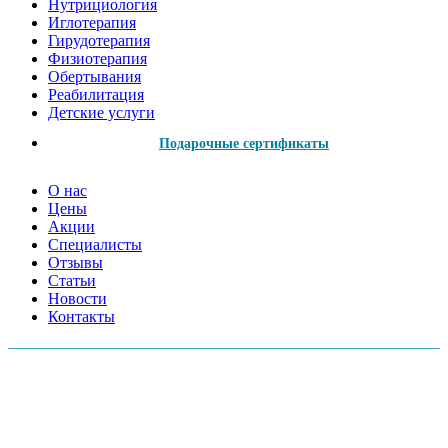
Нутрициология
Иглотерапия
Гирудотерапия
Физиотерапия
Обертывания
Реабилитация
Детские услуги
Подарочные сертификаты
О нас
Цены
Акции
Специалисты
Отзывы
Статьи
Новости
Контакты
АДРЕСА МЕД.ЦЕНТРОВ:
Московский пр., 157А
Серебристый б-р, 38