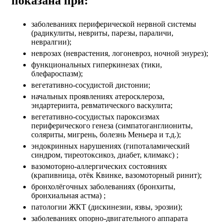
показана при:
заболеваниях периферической нервной системы
(радикулиты, невриты, парезы, параличи,
невралгии);
неврозах (неврастения, логоневроз, ночной энурез);
функциональных гиперкинезах (тики,
блефароспазм);
вегетативно-сосудистой дистонии;
начальных проявлениях атеросклероза,
эндартериита, ревматического васкулита;
вегетативно-сосудистых пароксизмах
периферического генеза (симпатоганглиониты,
соляриты, мигрень, болезнь Меньера и т.д.);
эндокринных нарушениях (гипоталамический
синдром, тиреотоксикоз, диабет, климакс) ;
вазомоторно-аллергических состояниях
(крапивница, отёк Квинке, вазомоторный ринит);
бронхолёгочных заболеваниях (бронхиты,
бронхиальная астма) ;
патологии ЖКТ (дискинезии, язвы, эрозии);
заболеваниях опорно-двигательного аппарата