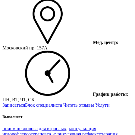
Мед. центр:
Московский пр. 157А
График работы:
ПН, ВТ, ЧТ, СБ
Записаться
Блок специалиста
Читать отзывы
Услуги
Выполняет
прием невролога для взрослых
,
консультация
иглорефлексотерапевта
,
аурикулярная рефлексотерапия
,