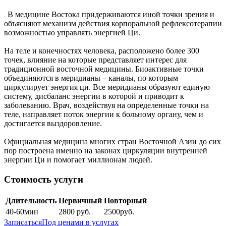
В медицине Востока придерживаются иной точки зрения и
.
объясняют механизм действия корпоральной рефлексотерапии
возможностью управлять энергией Ци.
На теле и конечностях человека, расположено более 300
точек, влияние на которые представляет интерес для
традиционной восточной медицины. Биоактивные точки
объединяются в меридианы – каналы, по которым
циркулирует энергия ци. Все меридианы образуют единую
систему, дисбаланс энергии в которой и приводит к
заболеванию. Врач, воздействуя на определенные точки на
теле, направляет поток энергии к больному органу, чем и
достигается выздоровление.
Официальная медицина многих стран Восточной Азии до сих
пор построена именно на законах циркуляции внутренней
энергии Ци и помогает миллионам людей.
Стоимость услуги
Длительность
Первичный
Повторный
40-60
мин
2800
руб.
2500
руб.
Записаться
Под ценами в услугах