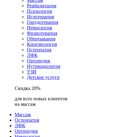
Массаж
Реабилитация
Психология
Иглотерапия
Гирудотерапия
Неврология
Физиотерапия
Обертывания
Кинезиология
Остеопатия
ЛФК
Ортопедия
Нутрициология
УЗИ
Детские услуги
Скидка 20%
для всех новых клиентов
на массаж
Массаж
Остеопатия
ЛФК
Ортопедия
Неврология