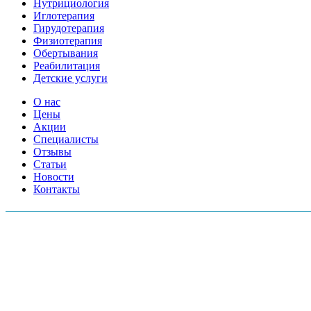
Нутрициология
Иглотерапия
Гирудотерапия
Физиотерапия
Обертывания
Реабилитация
Детские услуги
О нас
Цены
Акции
Специалисты
Отзывы
Статьи
Новости
Контакты
АДРЕСА МЕД.ЦЕНТРОВ:
Московский пр., 157А
Серебристый б-р, 38
Шоссе Революции д.18 к.2