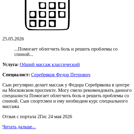
25.05.2026
...Помогает облегчить боль и решить проблемы со
спиной...
Услуга:
Общий массаж классический
Специалист:
Серебряков Федор Петрович
Сын регулярно делает массаж у Федора Серебрякова в центре
на Московском проспекте. Могу смело рекомендовать данного
специалиста Помогает облегчить боль и решить проблемы со
спиной. Сын спортсмен и ему необходим курс специального
массажа
Отзыв с портала 2Гис 24 мая 2026
Читать дальше...