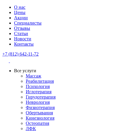
О нас
Цены
Акции
Специалисты
Отзывы
Статьи
Новости
Контакты
+7 (812) 642-11-72
Все услуги
Массаж
Реабилитация
Психология
Иглотерапия
Гирудотерапия
Неврология
Физиотерапия
Обертывания
Кинезиология
Остеопатия
ЛФК