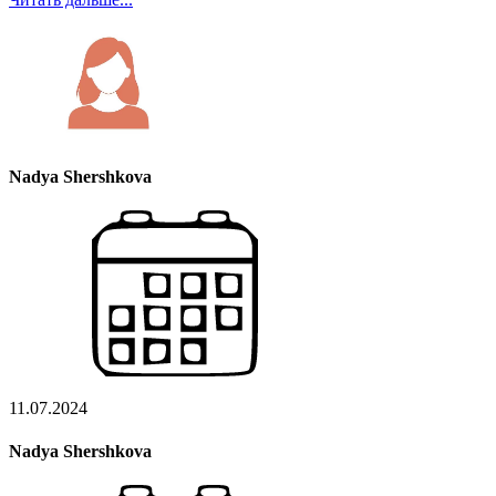
Nadya Shershkova
11.07.2024
Nadya Shershkova