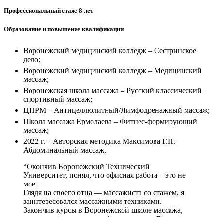
Профессиональный стаж: 8 лет
Образование и повышение квалификации
Воронежский медицинский колледж – Сестринское
дело;
Воронежский медицинский колледж – Медицинский
массаж;
Воронежская школа массажа – Русский классический
спортивный массаж;
ЦПРМ – Антицеллюлитный/Лимфодренажный массаж;
Школа массажа Ермолаева – Фитнес-формирующий
массаж;
2022 г. – Авторская методика Максимова Г.Н.
Абдоминальный массаж.
“Окончив Воронежский Технический
Университет, понял, что офисная работа – это не
мое.
Глядя на своего отца — массажиста со стажем, я
заинтересовался массажными техниками.
Закончив курсы в Воронежской школе массажа,