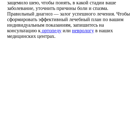
защемило шею, чтобы понять, в какой стадии ваше
заболевание, уточнить причины боли и спазма.
Правильный диагноз — залог успешного лечения. Чтобы
сформировать эффективный лечебный план по вашим
индивидуальным показаниям, запишитесь на
консультацию к
ортопеду
или
неврологу
в наших
медицинских центрах.
“НЕБОЛИ” РЕКОМЕНДУЕТ
ПРИ ПРОБЛЕМАХ ОДА
ПЕРЕД ПОСЕЩЕНИЕМ
ЛЕЧЕБНЫХ ПРОЦЕДУР
ЗАПИСАТЬСЯ НА
ПРИЕМ К
ОРТОПЕДУ!
Врач проведет диагностику опорно-двигательного аппарата и
составит грамотный план лечения, направив вас к конкретным