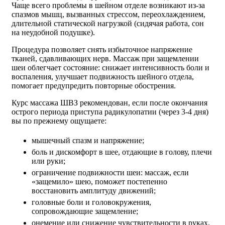
Чаще всего проблемы в шейном отделе возникают из-за
спазмов мышц, вызванных стрессом, переохлаждением,
длительной статической нагрузкой (сидячая работа, сон
на неудобной подушке).
Процедура позволяет снять избыточное напряжение
тканей, сдавливающих нерв. Массаж при защемлении
шеи облегчает состояние: снижает интенсивность боли и
воспаления, улучшает подвижность шейного отдела,
помогает предупредить повторные обострения.
Курс массажа ШВЗ рекомендован, если после окончания
острого периода приступа радикулопатии (через 3-4 дня)
вы по прежнему ощущаете:
мышечный спазм и напряжение;
боль и дискомфорт в шее, отдающие в голову, плечи
или руки;
ограничение подвижности шеи: массаж, если
«защемило» шею, поможет постепенно
восстановить амплитуду движений;
головные боли и головокружения,
сопровождающие защемление;
онемение или снижение чувствительности в руках.