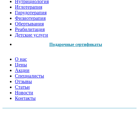
Нутрициология
Иглотерапия
Гирудотерапия
Физиотерапия
Обертывания
Реабилитация
Детские услуги
Подарочные сертификаты
О нас
Цены
Акции
Специалисты
Отзывы
Статьи
Новости
Контакты
АДРЕСА МЕД.ЦЕНТРОВ:
Московский пр., 157А
Серебристый б-р, 38