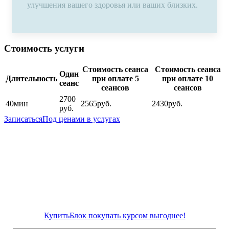
улучшения вашего здоровья или ваших близких.
Стоимость услуги
Стоимость сеанса
Стоимость сеанса
Один
Длительность
при оплате 5
при оплате 10
сеанс
сеансов
сеансов
2700
40
мин
2565
руб.
2430
руб.
руб.
Записаться
Под ценами в услугах
ПОКУПАТЬ КУРСОМ ВЫГОДНЕЕ!
При покупке курса из 5 процедур – скидка 5%
При покупке курса из 10 процедур – скидка 10%
Вы получаете один сеанс массажа в подарок!
Купить
Блок покупать курсом выгоднее!