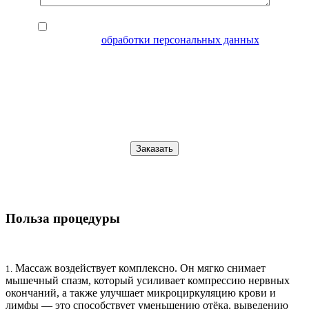
Нажимая кнопку “Заказать”, Вы соглашаетесь с
условиями
обработки персональных данных
.
Поля, обязательные для заполнения, помечены символом
(*)
.
Вы можете оплатить курс массажа онлайн после
подтверждения администратором
Польза процедуры
Массаж воздействует комплексно. Он мягко снимает
1.
мышечный спазм, который усиливает компрессию нервных
окончаний, а также улучшает микроциркуляцию крови и
лимфы — это способствует уменьшению отёка, выведению