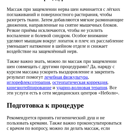
Массаж при защемлении нерва шеи начинается с лёгких
поглаживаний и поверхностного растирания, чтобы
разогреть ткани. Затем добавляются мягкие разминающие
движения, направленные на снятие мышечных блоков.
Резкие приёмы исключаются, чтобы не усилить
воспаление и болевой синдром. Особое внимание
уделяют мышцам вокруг лопаток и плеч: их расслабление
уменьшает натяжение в шейном отделе и снижает
воздействие на защемлённый нерв.
Также важно знать, можно ли массаж при защемлении
шеи совмещать с другими процедурами? Да, наряду с
курсом массажа ускорить выздоровление и закрепить
результат помогут
лечебная физкультура
,
иглорефлексотерапия
,
остеопатическая коррекция
,
кинезиотейпирование
и
ударно-волновая терапия
. Все
эти услуги есть в сети медицинских центров «Неболи».
Подготовка к процедуре
Рекомендуется принять гигиенический душ и не
пользовать кремами. Также важно проконсультироваться
с врачом по вопросу, можно ли делать массаж, если