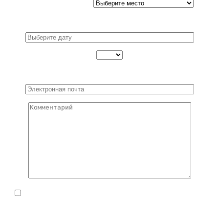
Выберите адрес центра:
Введите удобную дату и время посещения:
Дополнительная информация:
Нажимая кнопку “отправить заявку”, Вы соглашаетесь
с условиями
обработки персональных данных
.
Поля, обязательные для заполнения, помечены символом