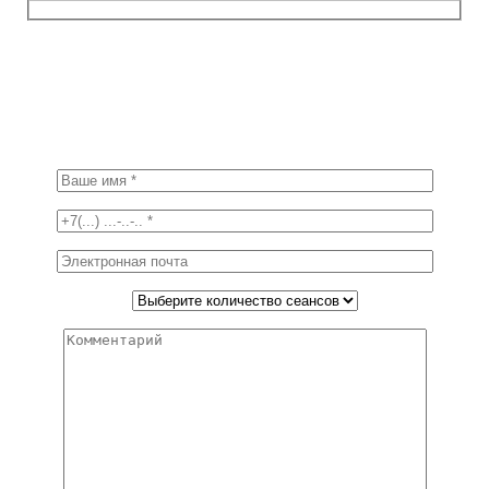
Пожалуйста, заполните поля правильно.
Вы успешно заказали курс массажа, Наш менеджер
обязательно с Вами свяжется, спасибо.
Заказ на курс массажа “
”