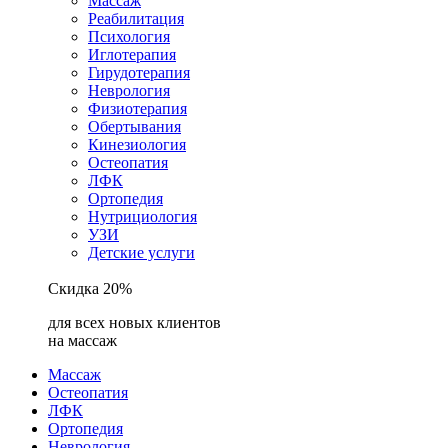
Массаж
Реабилитация
Психология
Иглотерапия
Гирудотерапия
Неврология
Физиотерапия
Обертывания
Кинезиология
Остеопатия
ЛФК
Ортопедия
Нутрициология
УЗИ
Детские услуги
Скидка 20%
для всех новых клиентов
на массаж
Массаж
Остеопатия
ЛФК
Ортопедия
Неврология