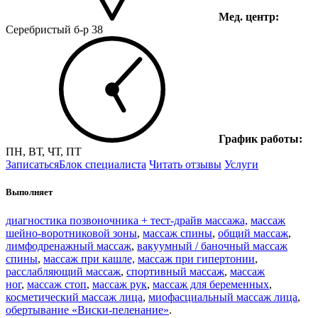
Мед. центр:
Серебристый б-р 38
График работы:
ПН, ВТ, ЧТ, ПТ
Записаться
Блок специалиста
Читать отзывы
Услуги
Выполняет
диагностика позвоночника + тест-драйв массажа,
массаж
шейно-воротниковой зоны
,
массаж спины
,
общий массаж
,
лимфодренажный массаж
,
вакуумный / баночный массаж
спины
,
массаж при кашле,
массаж при гипертонии
,
расслабляющий массаж
,
спортивный массаж
,
массаж
ног
,
массаж стоп
,
массаж рук
,
массаж для беременных
,
косметический массаж лица
,
миофасциальный массаж лица
,
обертывание «Виски-пеленание»
.