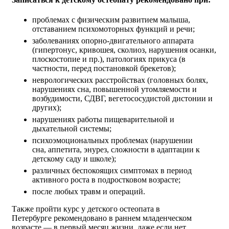
проблемах с физическим развитием малыша,
отставанием психомоторных функций и речи;
заболеваниях опорно-двигательного аппарата
(гипертонус, кривошея, сколиоз, нарушения осанки,
плоскостопие и пр.), патологиях прикуса (в
частности, перед постановкой брекетов);
неврологических расстройствах (головных болях,
нарушениях сна, повышенной утомляемости и
возбудимости, СДВГ, вегетососудистой дистонии и
других);
нарушениях работы пищеварительной и
дыхательной системы;
психоэмоциональных проблемах (нарушении
сна, аппетита, энурез, сложности в адаптации к
детскому саду и школе);
различных беспокоящих симптомах в период
активного роста в подростковом возрасте;
после любых травм и операций.
Также пройти курс у детского остеопата в
Петербурге рекомендовано в раннем младенческом
возрасте — в первый месяц жизни, даже если нет