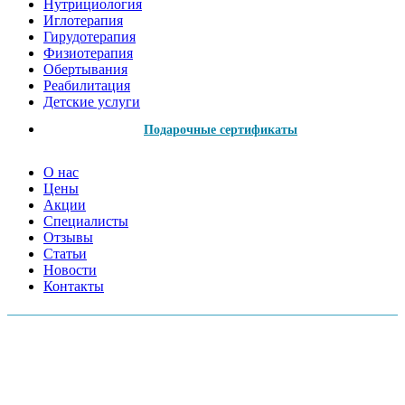
Нутрициология
Иглотерапия
Гирудотерапия
Физиотерапия
Обертывания
Реабилитация
Детские услуги
Подарочные сертификаты
О нас
Цены
Акции
Специалисты
Отзывы
Статьи
Новости
Контакты
АДРЕСА МЕД.ЦЕНТРОВ:
Московский пр., 157А
Серебристый б-р, 38